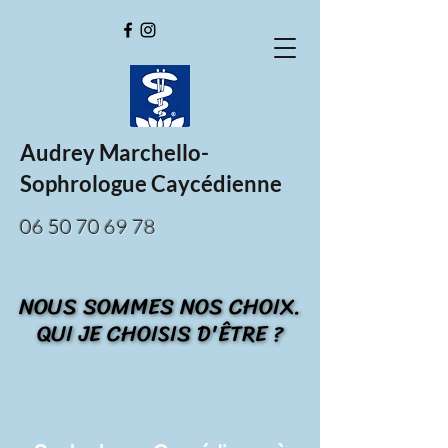
Audrey Marchello-
Sophrologue Caycédienne
06 50 70 69 78
NOUS SOMMES NOS CHOIX.
NOUS SOMMES NOS CHOIX.
QUI JE CHOISIS D'ÊTRE ?
QUI JE CHOISIS D'ÊTRE ?